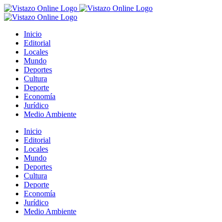
Saltar
al
contenido
Inicio
Editorial
Locales
Mundo
Deportes
Cultura
Deporte
Economía
Jurídico
Medio Ambiente
Inicio
Editorial
Locales
Mundo
Deportes
Cultura
Deporte
Economía
Jurídico
Medio Ambiente