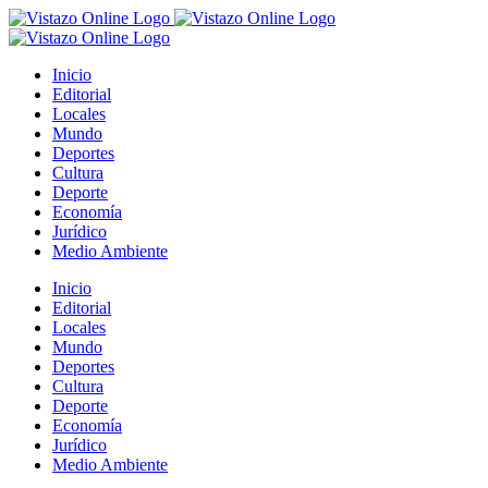
Saltar
al
contenido
Inicio
Editorial
Locales
Mundo
Deportes
Cultura
Deporte
Economía
Jurídico
Medio Ambiente
Inicio
Editorial
Locales
Mundo
Deportes
Cultura
Deporte
Economía
Jurídico
Medio Ambiente