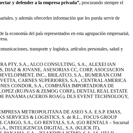
ectar y defender a la empresa privada”,
procurando siempre el
ariales, y además ofrecerles información que les pueda servir de
e la economía del país representados en esta agrupación empresarial,
resa.
municaciones, transporte y logística, artículos personales, salud y
 PTY, S.A., ALCO CONSULTING, S.A., ALEXEI IAN
, DIAZ & JOVANE, ASESORIAS CC, CORP, ASOCIACION
 DEVELOPMENT, INC., BRILATCO, S.A., BUMERAN.COM
VETTA, CARNES SUPERIORES, S.A., CENTRAL AMERICA
IONES CONDOR, S.A., COMPAÑIA IMPORTADORA DE
LOPEZ (RUJNAS & ZEMOG CORP.), DENTAL REAL ESTATE
G DE PANAMA (ACEROS ROAG), DLS EVENT TECHNOLOGY,
., EMPRESA METROPOLITANA DE ASEO S.A. E.S.P. EMAS,
 SERVICES & LOGISTICS, S. de R.L., FOCUS GROUP
ARGO, S.A., GO RENTALS, S.A. (GO RENTALS – Sucursal
., INTELIGENCIA DIGITAL, S.A. (KLICK IT),