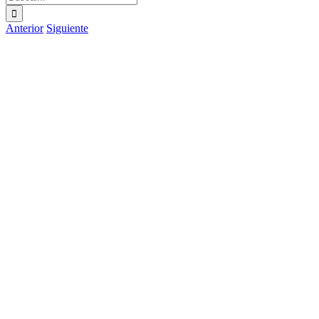
Anterior
Siguiente
Ver
imagen
más
grande