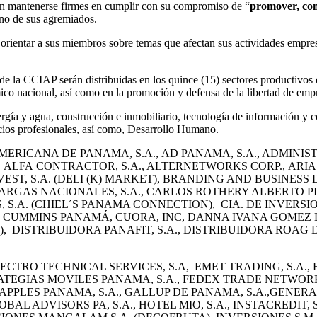
 en mantenerse firmes en cumplir con su compromiso de “
promover, con
uno de sus agremiados
.
 orientar a sus miembros sobre temas que afectan sus actividades empres
 la CCIAP serán distribuidas en los quince (15) sectores productivos d
ico nacional, así como en la promoción y defensa de la libertad de emp
rgía y agua, construcción e inmobiliario, tecnología de información y co
cios profesionales, así como, Desarrollo Humano.
RICANA DE PANAMA, S.A., AD PANAMA, S.A., ADMINISTRA
ALFA CONTRACTOR, S.A., ALTERNETWORKS CORP., ARIAS
VEST, S.A. (DELI (K) MARKET), BRANDING AND BUSINESS
ARGAS NACIONALES, S.A., CARLOS ROTHERY ALBERTO PI
, S.A. (CHIEL´S PANAMA CONNECTION), CIA. DE INVERS
A., CUMMINS PANAMÁ, CUORA, INC, DANNA IVANA GOMEZ 
L), DISTRIBUIDORA PANAFIT, S.A., DISTRIBUIDORA ROA
S.A, ELECTRO TECHNICAL SERVICES, S.A, EMET TRADING, S.A
RATEGIAS MOVILES PANAMA, S.A., FEDEX TRADE NETWORKS
PPLES PANAMA, S.A., GALLUP DE PANAMA, S.A.,GENERAL C
 ADVISORS PA, S.A., HOTEL MIO, S.A., INSTACREDIT, S.A