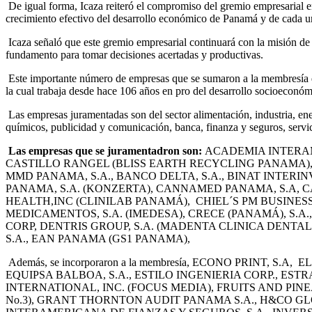
De igual forma, Icaza reiteró el compromiso del gremio empresarial
crecimiento efectivo del desarrollo económico de Panamá y de cada 
Icaza señaló que este gremio empresarial continuará con la misión de
fundamento para tomar decisiones acertadas y productivas.
Este importante número de empresas que se sumaron a la membresía de
la cual trabaja desde hace 106 años en pro del desarrollo socioeconóm
Las empresas juramentadas son del sector alimentación, industria, ene
químicos, publicidad y comunicación, banca, finanza y seguros, servi
Las empresas que se juramentadron son:
ACADEMIA INTERAME
CASTILLO RANGEL (BLISS EARTH RECYCLING PANAMA), 
MMD PANAMA, S.A., BANCO DELTA, S.A., BINAT INTERIN
PANAMA, S.A. (KONZERTA), CANNAMED PANAMA, S.A, C
HEALTH,INC (CLINILAB PANAMÁ), CHIEL´S PM BUSINESS
MEDICAMENTOS, S.A. (IMEDESA), CRECE (PANAMÁ), S.
CORP, DENTRIS GROUP, S.A. (MADENTA CLINICA DENTA
S.A., EAN PANAMA (GS1 PANAMA),
Además, se incorporaron a la membresía, ECONO PRINT, 
EQUIPSA BALBOA, S.A., ESTILO INGENIERIA CORP., EST
INTERNATIONAL, INC. (FOCUS MEDIA), FRUITS AND PINEA
No.3), GRANT THORNTON AUDIT PANAMA S.A., H&CO GLOBAL