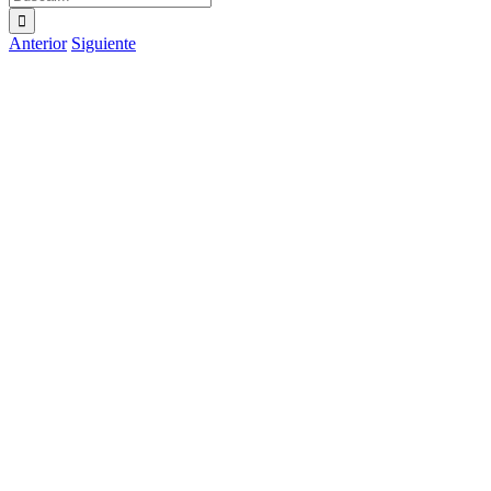
Anterior
Siguiente
Ver
imagen
más
grande