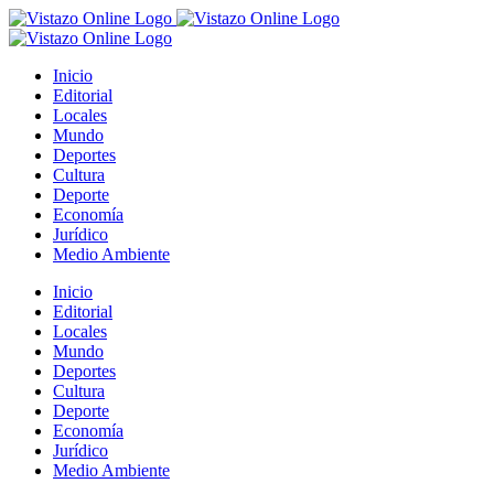
Saltar
al
contenido
Inicio
Editorial
Locales
Mundo
Deportes
Cultura
Deporte
Economía
Jurídico
Medio Ambiente
Inicio
Editorial
Locales
Mundo
Deportes
Cultura
Deporte
Economía
Jurídico
Medio Ambiente