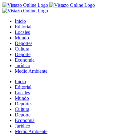
Saltar
al
contenido
Inicio
Editorial
Locales
Mundo
Deportes
Cultura
Deporte
Economía
Jurídico
Medio Ambiente
Inicio
Editorial
Locales
Mundo
Deportes
Cultura
Deporte
Economía
Jurídico
Medio Ambiente