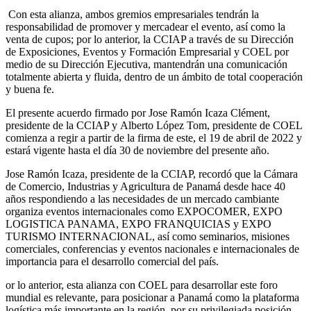
Con esta alianza, ambos gremios empresariales tendrán la
responsabilidad de promover y mercadear el evento, así como la
venta de cupos; por lo anterior, la CCIAP a través de su Dirección
de Exposiciones, Eventos y Formación Empresarial y COEL por
medio de su Dirección Ejecutiva, mantendrán una comunicación
totalmente abierta y fluida, dentro de un ámbito de total cooperación
y buena fe.
El presente acuerdo firmado por Jose Ramón Icaza Clément,
presidente de la CCIAP y Alberto López Tom, presidente de COEL
comienza a regir a partir de la firma de este, el 19 de abril de 2022 y
estará vigente hasta el día 30 de noviembre del presente año.
Jose Ramón Icaza, presidente de la CCIAP, recordó que la Cámara
de Comercio, Industrias y Agricultura de Panamá desde hace 40
años respondiendo a las necesidades de un mercado cambiante
organiza eventos internacionales como EXPOCOMER, EXPO
LOGISTICA PANAMA, EXPO FRANQUICIAS y EXPO
TURISMO INTERNACIONAL, así como seminarios, misiones
comerciales, conferencias y eventos nacionales e internacionales de
importancia para el desarrollo comercial del país.
or lo anterior, esta alianza con COEL para desarrollar este foro
mundial es relevante, para posicionar a Panamá como la plataforma
logística más importante en la región, por su privilegiada posición