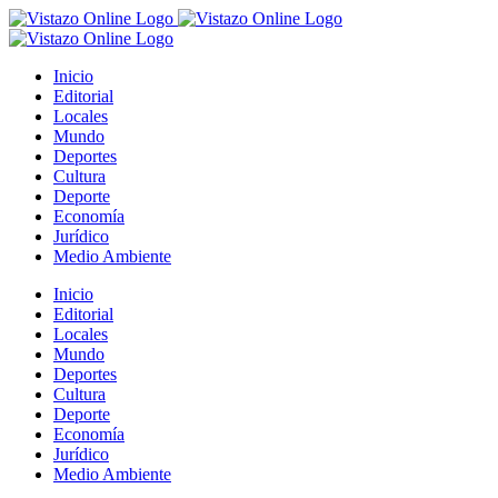
Saltar
al
contenido
Inicio
Editorial
Locales
Mundo
Deportes
Cultura
Deporte
Economía
Jurídico
Medio Ambiente
Inicio
Editorial
Locales
Mundo
Deportes
Cultura
Deporte
Economía
Jurídico
Medio Ambiente