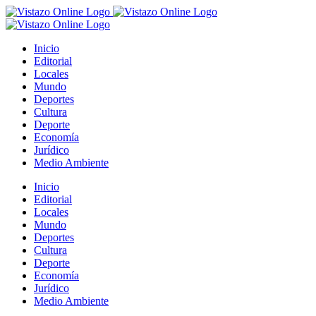
Saltar
al
contenido
Inicio
Editorial
Locales
Mundo
Deportes
Cultura
Deporte
Economía
Jurídico
Medio Ambiente
Inicio
Editorial
Locales
Mundo
Deportes
Cultura
Deporte
Economía
Jurídico
Medio Ambiente