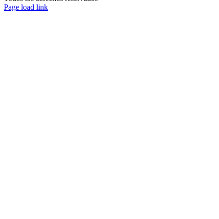
Page load link
Ir
a
Arriba