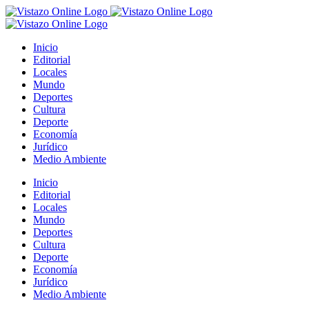
Saltar
al
contenido
Inicio
Editorial
Locales
Mundo
Deportes
Cultura
Deporte
Economía
Jurídico
Medio Ambiente
Inicio
Editorial
Locales
Mundo
Deportes
Cultura
Deporte
Economía
Jurídico
Medio Ambiente