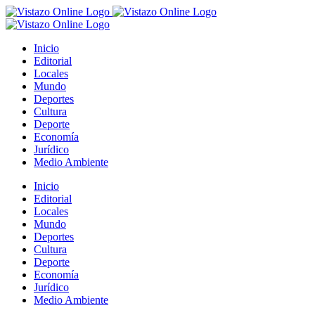
Saltar
al
contenido
Inicio
Editorial
Locales
Mundo
Deportes
Cultura
Deporte
Economía
Jurídico
Medio Ambiente
Inicio
Editorial
Locales
Mundo
Deportes
Cultura
Deporte
Economía
Jurídico
Medio Ambiente