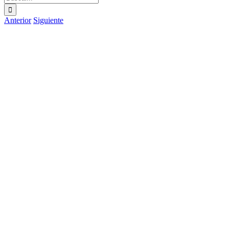
Anterior
Siguiente
Ver
imagen
más
grande