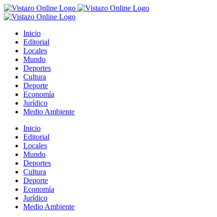
Saltar
al
contenido
Inicio
Editorial
Locales
Mundo
Deportes
Cultura
Deporte
Economía
Jurídico
Medio Ambiente
Inicio
Editorial
Locales
Mundo
Deportes
Cultura
Deporte
Economía
Jurídico
Medio Ambiente