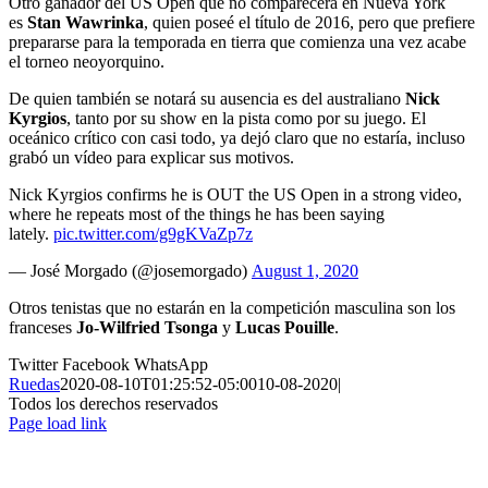
Otro ganador del US Open que no comparecerá en Nueva York
es
Stan Wawrinka
, quien poseé el título de 2016, pero que prefiere
prepararse para la temporada en tierra que comienza una vez acabe
el torneo neoyorquino.
De quien también se notará su ausencia es del australiano
Nick
Kyrgios
, tanto por su show en la pista como por su juego. El
oceánico crítico con casi todo, ya dejó claro que no estaría, incluso
grabó un vídeo para explicar sus motivos.
Nick Kyrgios confirms he is OUT the US Open in a strong video,
where he repeats most of the things he has been saying
lately.
pic.twitter.com/g9gKVaZp7z
— José Morgado (@josemorgado)
August 1, 2020
Otros tenistas que no estarán en la competición masculina son los
franceses
Jo-Wilfried Tsonga
y
Lucas Pouille
.
Twitter
Facebook
WhatsApp
Ruedas
2020-08-10T01:25:52-05:00
10-08-2020
|
Todos los derechos reservados
Page load link
Ir
a
Arriba