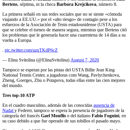
Bertens
, séptima, ni la checa
Barbora Krejcikova
, número 8.
La primera señaló en sus redes sociales que no se siente «cómoda
viajando a EE.UU.» por el «alto riesgo» de contagio pese a los
esfuerzos de la Asociación de Tenis estadounidense (USTA) para
que se celebre el torneo de manera segura, mientras que Bertens citó
los problemas que le generaría hacer una cuarentena de 14 días a su
vuelta a Europa.
.
pic.twitter.com/azqTKdP6cZ
— Elina Svitolina (@ElinaSvitolina)
August 7, 2020
Tampoco se esperan por las pistas del USTA Billie Jean King
National Tennis Center, a jugadoras com Wang, Pavlychenkova,
Zheng, Goerges, Zhu o Potapova, todas ellas entre las cien mejores
del mundo.
Tres top-10 ATP
En el cuadro masculino, además de las conocidas
ausencia de
Nadal
y Federer, tampoco se espera la presencia de jugadores de la
categoría del francés
Gael Monflis
o del italiano
Fabio Fognini
, en
su caso debido a que fue operado de sus tobillos el pasado mayo.