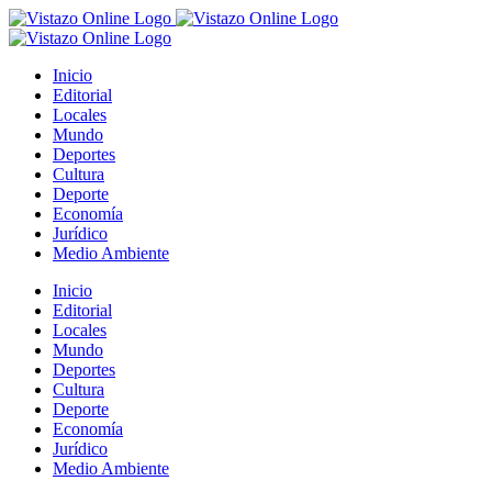
Saltar
al
contenido
Inicio
Editorial
Locales
Mundo
Deportes
Cultura
Deporte
Economía
Jurídico
Medio Ambiente
Inicio
Editorial
Locales
Mundo
Deportes
Cultura
Deporte
Economía
Jurídico
Medio Ambiente