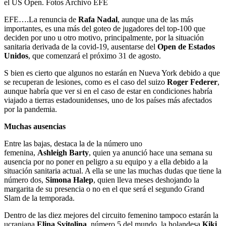
el US Open. Fotos Archivo EFE
EFE….La renuncia de
Rafa Nadal
, aunque una de las más
importantes, es una más del goteo de jugadores del top-100 que
deciden por uno u otro motivo, principalmente, por la situación
sanitaria derivada de la covid-19, ausentarse del
Open de Estados
Unidos
, que comenzará el próximo 31 de agosto.
S bien es cierto que algunos no estarán en Nueva York debido a que
se recuperan de lesiones, como es el caso del suizo
Roger Federer
,
aunque habría que ver si en el caso de estar en condiciones habría
viajado a tierras estadounidenses, uno de los países más afectados
por la pandemia.
Muchas ausencias
Entre las bajas, destaca la de la número uno
femenina,
Ashleigh
Barty
, quien ya anunció hace una semana su
ausencia por no poner en peligro a su equipo y a ella debido a la
situación sanitaria actual. A ella se une las muchas dudas que tiene la
número dos,
Simona Halep
, quien lleva meses deshojando la
margarita de su presencia o no en el que será el segundo Grand
Slam de la temporada.
Dentro de las diez mejores del circuito femenino tampoco estarán la
ucraniana
Elina Svitolina
, número 5 del mundo, la holandesa
Kiki