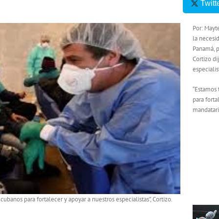
Twitt
Por: May
la necesi
Panamá, p
Cortizo di
especiali
“Estamos 
para forta
mandatari
banos para fortalecer y apoyar a nuestros especialistas”, Cortizo.