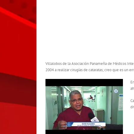
Villalobos de la Asociación Panameña de Médicos Inten
2004 a realizar cirugías de cataratas; creo que es un erro
En
ah
Ca
di