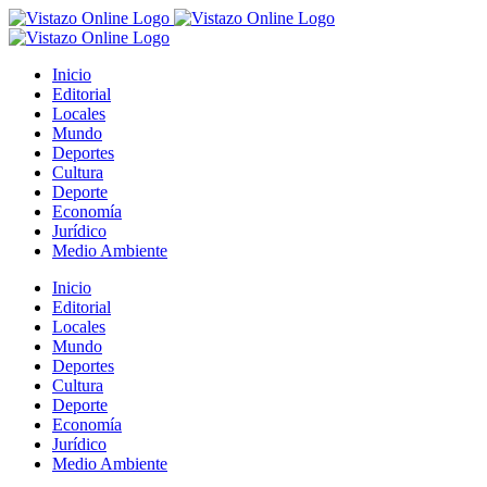
Saltar
al
contenido
Inicio
Editorial
Locales
Mundo
Deportes
Cultura
Deporte
Economía
Jurídico
Medio Ambiente
Inicio
Editorial
Locales
Mundo
Deportes
Cultura
Deporte
Economía
Jurídico
Medio Ambiente