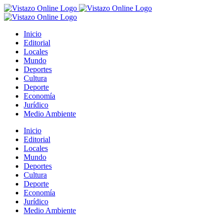
Saltar
al
contenido
Inicio
Editorial
Locales
Mundo
Deportes
Cultura
Deporte
Economía
Jurídico
Medio Ambiente
Inicio
Editorial
Locales
Mundo
Deportes
Cultura
Deporte
Economía
Jurídico
Medio Ambiente