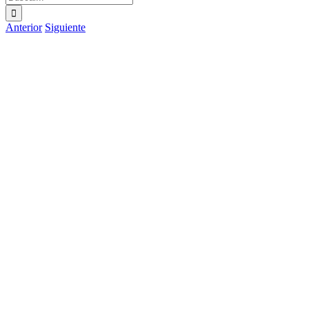
Anterior
Siguiente
Ver
imagen
más
grande