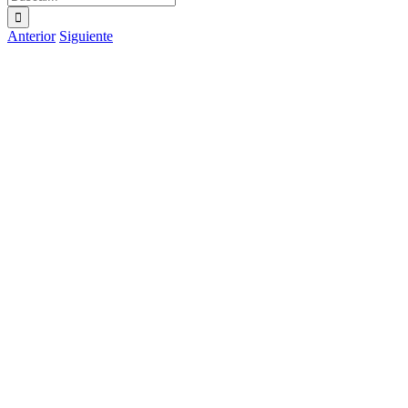
Anterior
Siguiente
Ver
imagen
más
grande