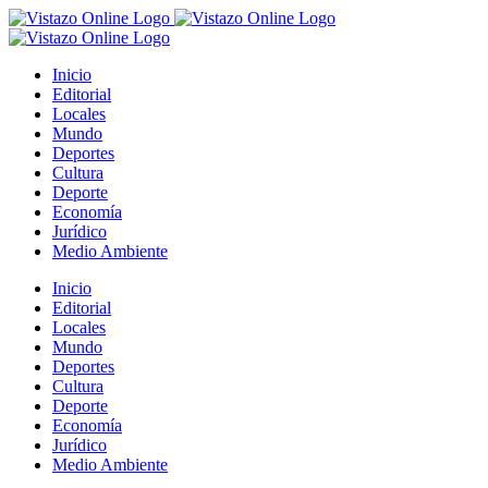
Saltar
al
contenido
Inicio
Editorial
Locales
Mundo
Deportes
Cultura
Deporte
Economía
Jurídico
Medio Ambiente
Inicio
Editorial
Locales
Mundo
Deportes
Cultura
Deporte
Economía
Jurídico
Medio Ambiente