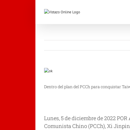
Saltar
al
contenido
Ver
imagen
más
Dentro del plan del PCCh para conquistar Tai
grande
Lunes, 5 de diciembre de 2022 POR
Comunista Chino (PCCh), Xi Jinping