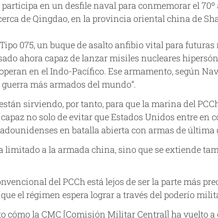
participa en un desfile naval para conmemorar el 70º 
erca de Qingdao, en la provincia oriental china de Sha
Tipo 075, un buque de asalto anfibio vital para futura
esado ahora capaz de lanzar misiles nucleares hipersó
peran en el Indo-Pacífico. Ese armamento, según Nava
de guerra más armados del mundo”.
tán sirviendo, por tanto, para que la marina del PCCh
 capaz no solo de evitar que Estados Unidos entre en co
stadounidenses en batalla abierta con armas de última
a limitado a la armada china, sino que se extiende tam
convencional del PCCh está lejos de ser la parte más p
o que el régimen espera lograr a través del poderío milit
to cómo la CMC [Comisión Militar Central] ha vuelto a