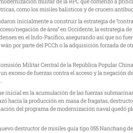
 modernización militar de la RPC que comenzó a princi
cas, como los misiles balísticos y de crucero antibuqu
udaron inicialmente a construir la estrategia de “cont
so/negación de área” en Occidente, la estrategia de
denses en el Indo-Pacífico, asegurando así que no fue
wán por parte del PCCh o la adquisición forzada de otr
 Comisión Militar Central de la República Popular China
n exceso de fuerzas contra el acceso y la negación del á
.
e inicial en la acumulación de las fuerzas submarinas
zó hacia la producción en masa de fragatas, destructo
inación del programa de modernización naval quedó pl
 nuevo destructor de misiles guía tipo 055 Nanchang de