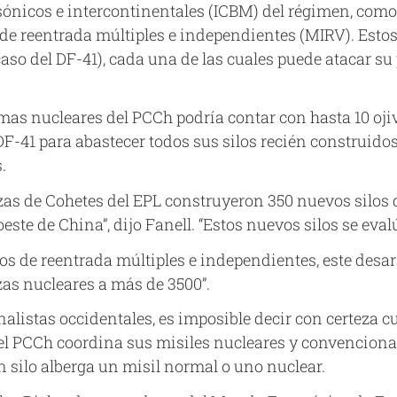
sónicos e intercontinentales (ICBM) del régimen, como
de reentrada múltiples e independientes (MIRV). Esto
 caso del DF-41), cada una de las cuales puede atacar su
as nucleares del PCCh podría contar con hasta 10 ojivas
F-41 para abastecer todos sus silos recién construido
.
rzas de Cohetes del EPL construyeron 350 nuevos silos d
oeste de China”, dijo Fanell. “Estos nuevos silos se eva
os de reentrada múltiples e independientes, este desa
zas nucleares a más de 3500”.
nalistas occidentales, es imposible decir con certeza 
 el PCCh coordina sus misiles nucleares y convenciona
 silo alberga un misil normal o uno nuclear.