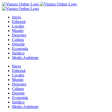
Saltar
al
contenido
Inicio
Editorial
Locales
Mundo
Deportes
Cultura
Deporte
Economía
Jurídico
Medio Ambiente
Inicio
Editorial
Locales
Mundo
Deportes
Cultura
Deporte
Economía
Jurídico
Medio Ambiente