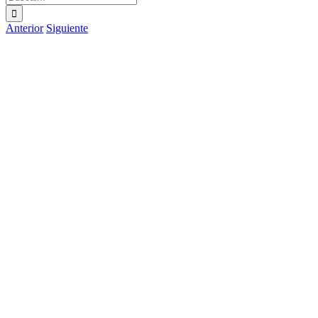
Anterior
Siguiente
Ver
imagen
más
grande