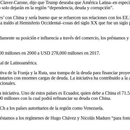
 Claver-Carone, dijo que Trump deseaba que América Latina–en especia
 solo dejarán en la región “dependencia, deuda y corrupción”.
s’ con China y sería bueno que se refuercen sus relaciones con los EE.U
ha traído al Hemisferio Occidental–cosas del siglo XX que fue un sigl
amente su posición e influencia a través del comercio, los préstamos y 
,000 millones en 2000 a USD 278,000 millones en 2017.
al de Latinoamérica.
ativa de la Franja y la Ruta, una trampa de la deuda para financiar proyec
estatarios con enormes cargas de deuda. La iniciativa ha contribuido a 
cionales.
a iniciativa. Uno de estos países es Ecuador, quien debe a China el 71.5
 millones con la cual podrá refinanciar su deuda con China.
h a los países autoritarios de la región como Venezuela.
réstamos a los regímenes de Hugo Chávez y Nicolás Maduro “para fomen