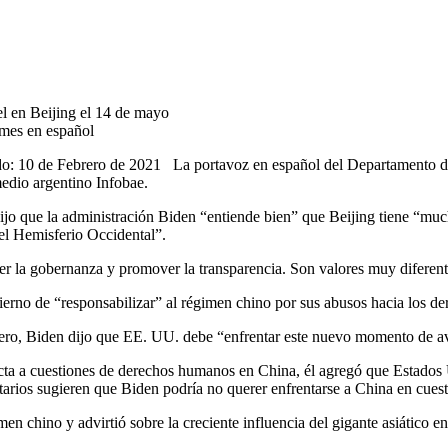
l en Beijing el 14 de mayo
es en español
o: 10 de Febrero de 2021 La portavoz en español del Departamento de E
edio argentino Infobae.
ijo que la administración Biden “entiende bien” que Beijing tiene “much
 el Hemisferio Occidental”.
r la gobernanza y promover la transparencia. Son valores muy diferent
ierno de “responsabilizar” al régimen chino por sus abusos hacia los 
rero, Biden dijo que EE. UU. debe “enfrentar este nuevo momento de ava
cta a cuestiones de derechos humanos en China, él agregó que Estados Un
rios sugieren que Biden podría no querer enfrentarse a China en cuesti
men chino y advirtió sobre la creciente influencia del gigante asiático e