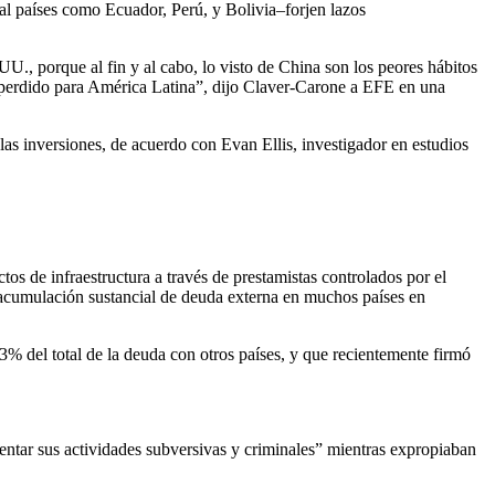
l países como Ecuador, Perú, y Bolivia–forjen lazos
U., porque al fin y al cabo, lo visto de China son los peores hábitos
o perdido para América Latina”, dijo Claver-Carone a EFE en una
las inversiones, de acuerdo con Evan Ellis, investigador en estudios
tos de infraestructura a través de prestamistas controlados por el
la acumulación sustancial de deuda externa en muchos países en
3% del total de la deuda con otros países, y que recientemente firmó
tar sus actividades subversivas y criminales” mientras expropiaban