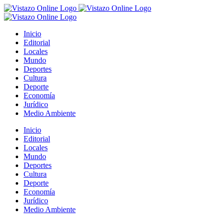
Saltar
al
contenido
Inicio
Editorial
Locales
Mundo
Deportes
Cultura
Deporte
Economía
Jurídico
Medio Ambiente
Inicio
Editorial
Locales
Mundo
Deportes
Cultura
Deporte
Economía
Jurídico
Medio Ambiente