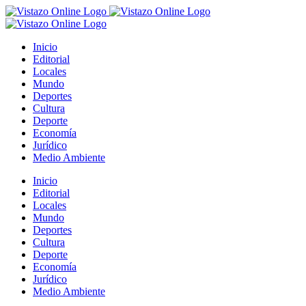
Saltar
al
contenido
Inicio
Editorial
Locales
Mundo
Deportes
Cultura
Deporte
Economía
Jurídico
Medio Ambiente
Inicio
Editorial
Locales
Mundo
Deportes
Cultura
Deporte
Economía
Jurídico
Medio Ambiente