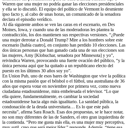
Warren que una mujer no podría ganar las elecciones presidenciales
y ella se lo discutió. El equipo del político de Vermont lo desmiente
ipso facto y, al cabo de unas horas, un comunicado de la senadora
declara el episodio verídico.
Al día siguiente ambos se ven las caras en el escenario, en Des
Moines, Iowa, y cuando una de las moderadoras les plantea la
contradicción, los dos mantienen sus respectivas versiones. “¿Puede
una mujer derrotar a Donald Trump? Mire a los hombres sobre este
escenario [había cuatro], en conjunto han perdido 10 elecciones. Las
dos únicas personas que han ganado cada una de sus elecciones son
las mujeres, Amy [Klobuchar, senadora por Minnesota] y yo”,
reivindica Warren, provocando una fuerte ovación del público, “y la
única persona aquí que ha quitado a un republicano electo del
puesto en los últimos 30 años soy yo”.
En Union Pub, uno de esos bares de Washington que vive la política
con la misma pasión que el béisbol o el fútbol, una australiana de 36
años que espera votar en noviembre por primera vez, como nueva
ciudadana estadounidense, mira embelesada el televisor. “Lo que
ella quiere, fundamentalmente, es cambiar la sociedad
estadounidense hacia algo más igualitario. La sanidad pública, la
condonación de la deuda universitaria… Es lo que este país
necesita”, afirma Sara Roach. Esas dos propuestas, se le hace notar,
no son muy diferentes de las de Sanders, el otro gran izquierdista de
la contienda. “Pero me gusta más ella, es una mujer muy perceptiva,
muy sutil, creo que será mejor líder,” responde. Además, “tiene esa