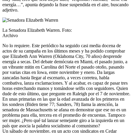
energía…”, apunta dejando la frase suspendida en el aire, buscando
adjetivo.
La Senadora Elizabeth Warren. Foto:
Archivo
No lo requiere. Este periódico ha seguido casi media docena de
actos de su campaña en los últimos meses y ha podido comprobar
que Elizabeth Ann Warren (Oklahoma City, 70 años) desprende
energía a secas. Del debate demócrata en Miami, el pasado junio, a
un vibrante mitin en Carolina del Norte el pasado otoño, pasando
por varias citas en Iowa, entre noviembre y enero. Da largas
zancadas hasta llegar al escenario, a veces corretea, habla
combativa, lanza exclamaciones. Y al acabar, es capaz de pasar tres
horas estrechando manos y tomándose selfis con seguidores. Quien
dude de esto último, que pregunte en Raleigh por el 7 de noviembre.
En unas primarias en las que la edad avanzada de los primeros en
los sondeos (Biden tiene 77; Sanders, 78) llama la atención, la
senadora de Massachusetts se afana en demostrar que ese no es un
problema para ella, tercera en el promedio de encuestas. Tampoco
ser mujer. ¿Pero qué tal lanzar semejante giro a la izquierda en un
país que asocia la palabra socialismo al comunismo?
Un sábado de noviembre, en un acto con sindicatos en Cedar