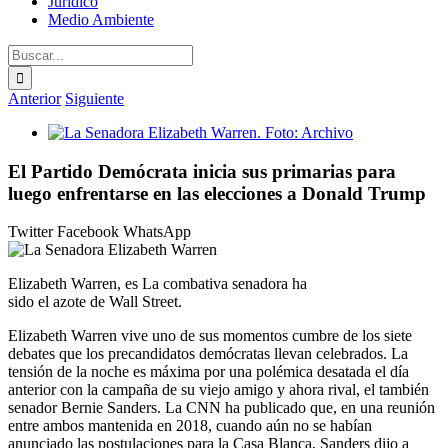
Jurídico
Medio Ambiente
Buscar:
Anterior
Siguiente
Ver
imagen
más
El Partido Demócrata inicia sus primarias para
grande
luego enfrentarse en las elecciones a Donald Trump
Twitter
Facebook
WhatsApp
Elizabeth Warren, es La combativa senadora ha
sido el azote de Wall Street.
Elizabeth Warren vive uno de sus momentos cumbre de los siete
debates que los precandidatos demócratas llevan celebrados. La
tensión de la noche es máxima por una polémica desatada el día
anterior con la campaña de su viejo amigo y ahora rival, el también
senador Bernie Sanders. La CNN ha publicado que, en una reunión
entre ambos mantenida en 2018, cuando aún no se habían
anunciado las postulaciones para la Casa Blanca, Sanders dijo a