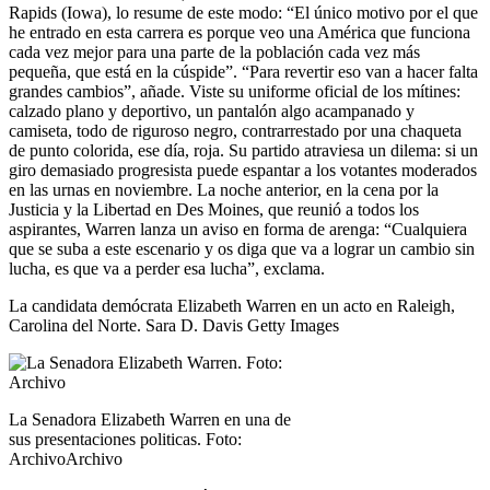
Rapids (Iowa), lo resume de este modo: “El único motivo por el que
he entrado en esta carrera es porque veo una América que funciona
cada vez mejor para una parte de la población cada vez más
pequeña, que está en la cúspide”. “Para revertir eso van a hacer falta
grandes cambios”, añade. Viste su uniforme oficial de los mítines:
calzado plano y deportivo, un pantalón algo acampanado y
camiseta, todo de riguroso negro, contrarrestado por una chaqueta
de punto colorida, ese día, roja. Su partido atraviesa un dilema: si un
giro demasiado progresista puede espantar a los votantes moderados
en las urnas en noviembre. La noche anterior, en la cena por la
Justicia y la Libertad en Des Moines, que reunió a todos los
aspirantes, Warren lanza un aviso en forma de arenga: “Cualquiera
que se suba a este escenario y os diga que va a lograr un cambio sin
lucha, es que va a perder esa lucha”, exclama.
La candidata demócrata Elizabeth Warren en un acto en Raleigh,
Carolina del Norte. Sara D. Davis Getty Images
La Senadora Elizabeth Warren en una de
sus presentaciones politicas. Foto:
ArchivoArchivo