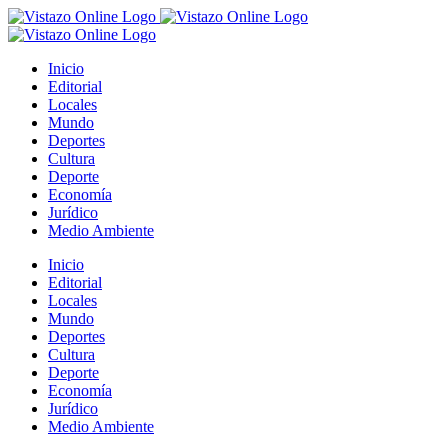
Saltar
al
contenido
Inicio
Editorial
Locales
Mundo
Deportes
Cultura
Deporte
Economía
Jurídico
Medio Ambiente
Inicio
Editorial
Locales
Mundo
Deportes
Cultura
Deporte
Economía
Jurídico
Medio Ambiente