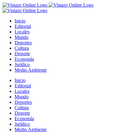
Saltar
al
contenido
Inicio
Editorial
Locales
Mundo
Deportes
Cultura
Deporte
Economía
Jurídico
Medio Ambiente
Inicio
Editorial
Locales
Mundo
Deportes
Cultura
Deporte
Economía
Jurídico
Medio Ambiente