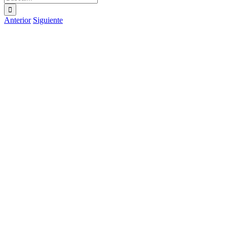
Anterior
Siguiente
Ver
imagen
más
grande