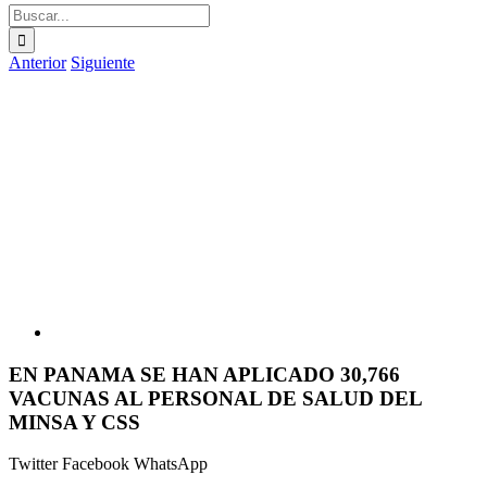
Buscar:
Anterior
Siguiente
Ver
imagen
más
grande
EN PANAMA SE HAN APLICADO 30,766
VACUNAS AL PERSONAL DE SALUD DEL
MINSA Y CSS
Twitter
Facebook
WhatsApp