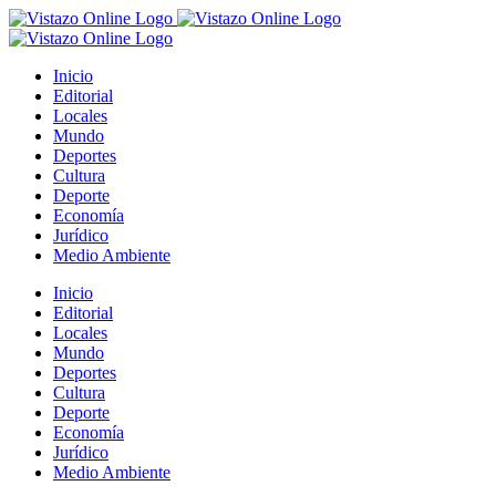
Saltar
al
contenido
Inicio
Editorial
Locales
Mundo
Deportes
Cultura
Deporte
Economía
Jurídico
Medio Ambiente
Inicio
Editorial
Locales
Mundo
Deportes
Cultura
Deporte
Economía
Jurídico
Medio Ambiente