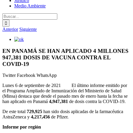
Jurídico
Medio Ambiente
Buscar:
Anterior
Siguiente
Ver
imagen
más
EN PANAMÁ SE HAN APLICADO 4 MILLONES
grande
947,381 DOSIS DE VACUNA CONTRA EL
COVID-19
Twitter
Facebook
WhatsApp
Lunes 6 de septiembre de 2021 El último informe emitido por
el Programa Ampliado de Inmunización del Ministerio de Salud
(Minsa) destaca que desde el pasado mes de enero hasta la fecha se
han aplicado en Panamá
4,947,381
de dosis contra la COVID-19.
De este total
729,925
han sido dosis aplicadas de la farmacéutica
AstraZeneca y
4,217,456
de Pfizer.
Informe por región