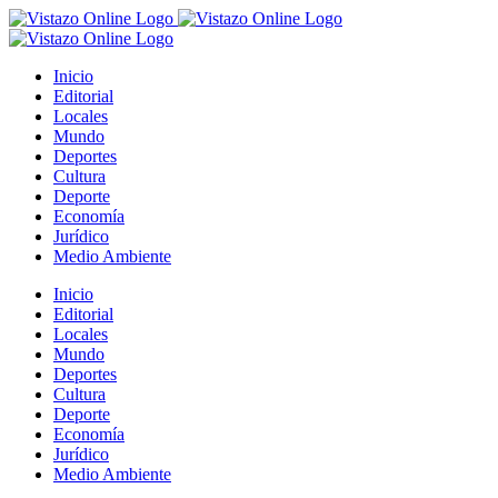
Saltar
al
contenido
Inicio
Editorial
Locales
Mundo
Deportes
Cultura
Deporte
Economía
Jurídico
Medio Ambiente
Inicio
Editorial
Locales
Mundo
Deportes
Cultura
Deporte
Economía
Jurídico
Medio Ambiente