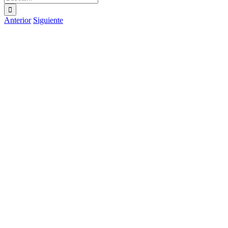
Anterior
Siguiente
Ver
imagen
más
grande