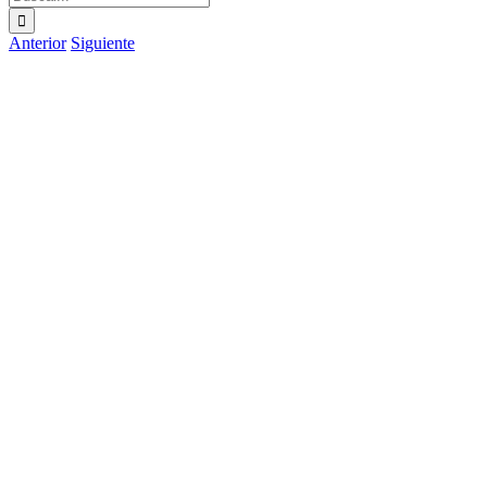
Anterior
Siguiente
Ver
imagen
más
grande