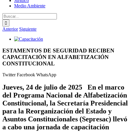
Jurídico
Medio Ambiente
Buscar:
Anterior
Siguiente
Ver
imagen
más
ESTAMENTOS DE SEGURIDAD RECIBEN
grande
CAPACITACIÓN EN ALFABETIZACIÓN
CONSTITUCIONAL
Twitter
Facebook
WhatsApp
Jueves, 24 de julio de 2025 En el marco
del Programa Nacional de Alfabetización
Constitucional, la Secretaría Presidencial
para la Reorganización del Estado y
Asuntos Constitucionales (Sepresac) llevó
a cabo una jornada de capacitación