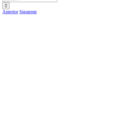
Anterior
Siguiente
Ver
imagen
más
grande