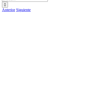
Anterior
Siguiente
Ver
imagen
más
grande