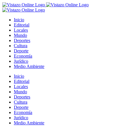
Saltar
al
contenido
Inicio
Editorial
Locales
Mundo
Deportes
Cultura
Deporte
Economía
Jurídico
Medio Ambiente
Inicio
Editorial
Locales
Mundo
Deportes
Cultura
Deporte
Economía
Jurídico
Medio Ambiente