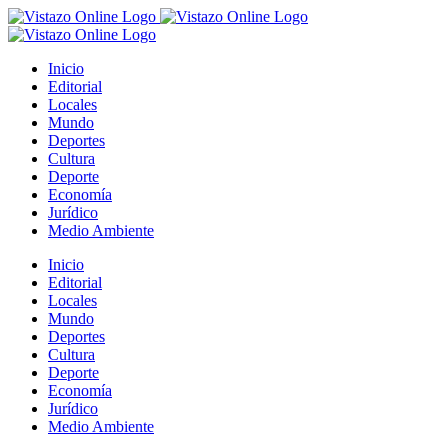
Saltar
al
contenido
Inicio
Editorial
Locales
Mundo
Deportes
Cultura
Deporte
Economía
Jurídico
Medio Ambiente
Inicio
Editorial
Locales
Mundo
Deportes
Cultura
Deporte
Economía
Jurídico
Medio Ambiente