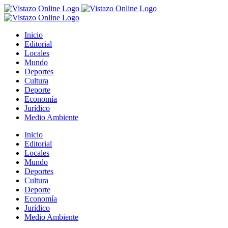
Saltar
al
contenido
Inicio
Editorial
Locales
Mundo
Deportes
Cultura
Deporte
Economía
Jurídico
Medio Ambiente
Inicio
Editorial
Locales
Mundo
Deportes
Cultura
Deporte
Economía
Jurídico
Medio Ambiente