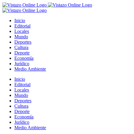
Saltar
al
contenido
Inicio
Editorial
Locales
Mundo
Deportes
Cultura
Deporte
Economía
Jurídico
Medio Ambiente
Inicio
Editorial
Locales
Mundo
Deportes
Cultura
Deporte
Economía
Jurídico
Medio Ambiente