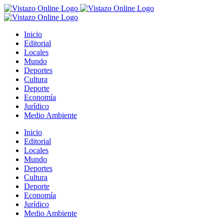
Saltar
al
contenido
Inicio
Editorial
Locales
Mundo
Deportes
Cultura
Deporte
Economía
Jurídico
Medio Ambiente
Inicio
Editorial
Locales
Mundo
Deportes
Cultura
Deporte
Economía
Jurídico
Medio Ambiente