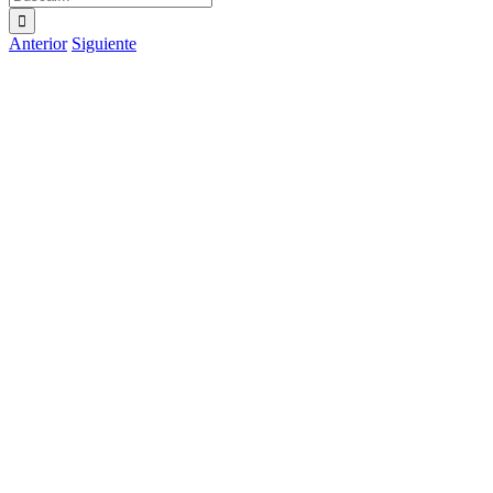
Anterior
Siguiente
Ver
imagen
más
grande