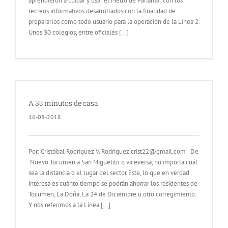
aprendieron a cuidar y usar el Metro de Panamá”, con los
recreos informativos desarrollados con la finalidad de
prepararlos como todo usuario para la operación de la Línea 2.
Unos 30 colegios, entre oficiales [...]
A 35 minutos de casa
16-08-2018
Por: Cristóbal Rodríguez V. Rodriguez.crist22@gmail.com De
Nuevo Tocumen a San Miguelito o viceversa, no importa cuál
sea la distancia o el lugar del sector Este, lo que en verdad
interesa es cuánto tiempo se podrán ahorrar los residentes de
Tocumen, La Doña, La 24 de Diciembre u otro corregimiento.
Y nos referimos a la Línea [...]