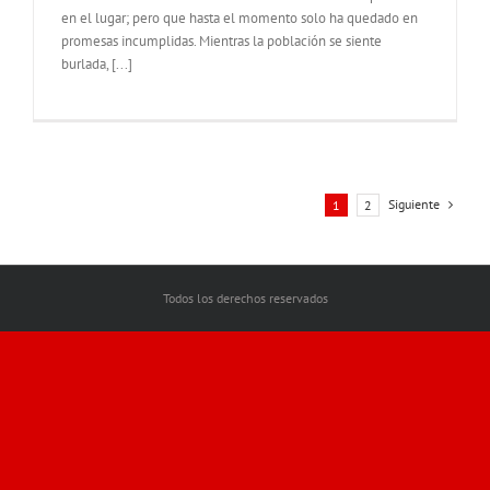
en el lugar; pero que hasta el momento solo ha quedado en
promesas incumplidas. Mientras la población se siente
burlada, [...]
Siguiente
1
2
Todos los derechos reservados