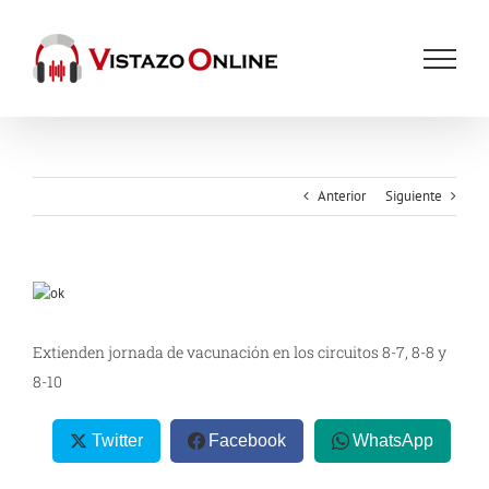
Saltar
al
contenido
Anterior
Siguiente
Ver
imagen
más
Extienden jornada de vacunación en los circuitos 8-7, 8-8 y
grande
8-10
Twitter
Facebook
WhatsApp