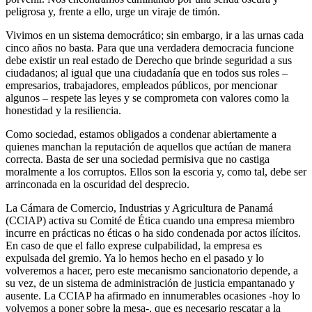
peligrosa y, frente a ello, urge un viraje de timón.
Vivimos en un sistema democrático; sin embargo, ir a las urnas cada
cinco años no basta. Para que una verdadera democracia funcione
debe existir un real estado de Derecho que brinde seguridad a sus
ciudadanos; al igual que una ciudadanía que en todos sus roles –
empresarios, trabajadores, empleados públicos, por mencionar
algunos – respete las leyes y se comprometa con valores como la
honestidad y la resiliencia.
Como sociedad, estamos obligados a condenar abiertamente a
quienes manchan la reputación de aquellos que actúan de manera
correcta. Basta de ser una sociedad permisiva que no castiga
moralmente a los corruptos. Ellos son la escoria y, como tal, debe ser
arrinconada en la oscuridad del desprecio.
La Cámara de Comercio, Industrias y Agricultura de Panamá
(CCIAP) activa su Comité de Ética cuando una empresa miembro
incurre en prácticas no éticas o ha sido condenada por actos ilícitos.
En caso de que el fallo exprese culpabilidad, la empresa es
expulsada del gremio. Ya lo hemos hecho en el pasado y lo
volveremos a hacer, pero este mecanismo sancionatorio depende, a
su vez, de un sistema de administración de justicia empantanado y
ausente. La CCIAP ha afirmado en innumerables ocasiones -hoy lo
volvemos a poner sobre la mesa-, que es necesario rescatar a la