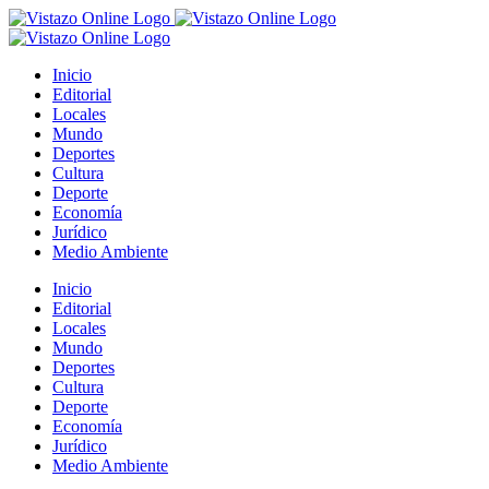
Saltar
al
contenido
Inicio
Editorial
Locales
Mundo
Deportes
Cultura
Deporte
Economía
Jurídico
Medio Ambiente
Inicio
Editorial
Locales
Mundo
Deportes
Cultura
Deporte
Economía
Jurídico
Medio Ambiente