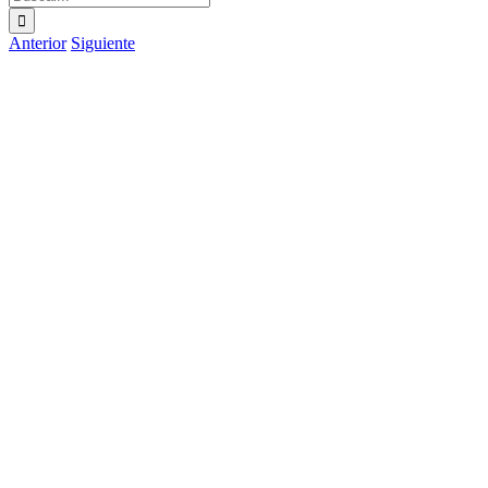
Anterior
Siguiente
Ver
imagen
más
grande