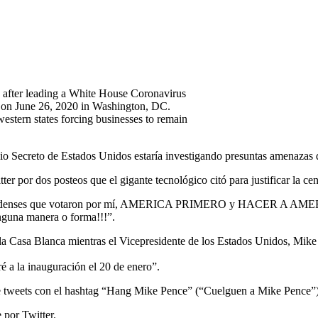
ter leading a White House Coronavirus
 on June 26, 2020 in Washington, DC.
estern states forcing businesses to remain
eto de Estados Unidos estaría investigando presuntas amenazas de 
 por dos posteos que el gigante tecnológico citó para justificar la cen
 estadounidenses que votaron por mí, AMERICA PRIMERO y HACER
inguna manera o forma!!!”.
a Casa Blanca mientras el Vicepresidente de los Estados Unidos, Mike
é a la inauguración el 20 de enero”.
de tweets con el hashtag “Hang Mike Pence” (“Cuelguen a Mike Pence”) s
 por Twitter.