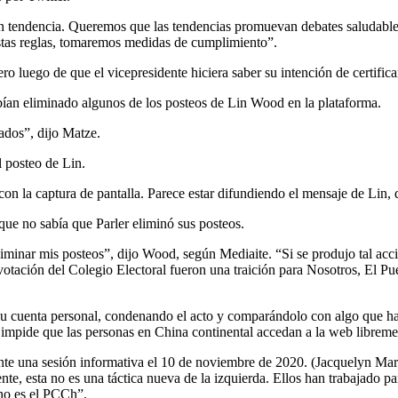
an tendencia. Queremos que las tendencias promuevan debates saludable
estas reglas, tomaremos medidas de cumplimiento”.
ro luego de que el vicepresidente hiciera saber su intención de certifica
ían eliminado algunos de los posteos de Lin Wood en la plataforma.
ados”, dijo Matze.
l posteo de Lin.
on la captura de pantalla. Parece estar difundiendo el mensaje de Lin, 
ue no sabía que Parler eliminó sus posteos.
iminar mis posteos”, dijo Wood, según Mediaite. “Si se produjo tal acci
votación del Colegio Electoral fueron una traición para Nosotros, El Pu
u cuenta personal, condenando el acto y comparándolo con algo que ha
e impide que las personas en China continental accedan a la web libreme
nte una sesión informativa el 10 de noviembre de 2020. (Jacquelyn M
te, esta no es una táctica nueva de la izquierda. Ellos han trabajado p
 no es el PCCh”.