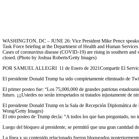
WASHINGTON, DC – JUNE 26: Vice President Mike Pence speaks af
Task Force briefing at the Department of Health and Human Services
Cases of coronavirus disease (COVID-19) are rising in southern and w
closed. (Photo by Joshua Roberts/Getty Images)
POR SAMUEL ALLEGRI 11 de Enero de 2021Compartir El Servicio Secr
El presidente Donald Trump ha sido completamente eliminado de Twitter
El primer posteo fue: “Los 75,000,000 de grandes patriotas
futuro. ¡¡¡Ustedes no serán irrespetados ni tratados injustamente de n
El presidente Donald Trump en la Sala de Recepción Diplomática de l
Wong/Getty Images)
El otro posteo de Trump decía: “A todos los que han preguntado, no ir
Luego del bloqueo al presidente, se permitió que una gran cantidad 
La línea y su contenido relacionado fueron bloqueados posteriormente