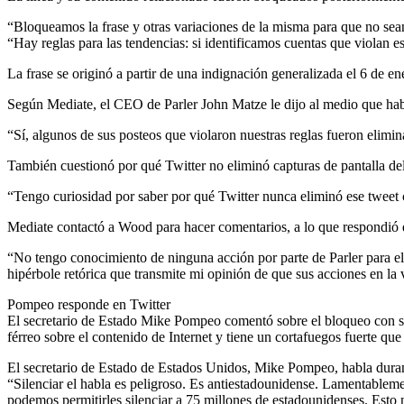
“Bloqueamos la frase y otras variaciones de la misma para que no se
“Hay reglas para las tendencias: si identificamos cuentas que violan 
La frase se originó a partir de una indignación generalizada el 6 de ene
Según Mediate, el CEO de Parler John Matze le dijo al medio que hab
“Sí, algunos de sus posteos que violaron nuestras reglas fueron elimin
También cuestionó por qué Twitter no eliminó capturas de pantalla de
“Tengo curiosidad por saber por qué Twitter nunca eliminó ese tweet c
Mediate contactó a Wood para hacer comentarios, a lo que respondió q
“No tengo conocimiento de ninguna acción por parte de Parler para el
hipérbole retórica que transmite mi opinión de que sus acciones en la 
Pompeo responde en Twitter
El secretario de Estado Mike Pompeo comentó sobre el bloqueo con s
férreo sobre el contenido de Internet y tiene un cortafuegos fuerte qu
El secretario de Estado de Estados Unidos, Mike Pompeo, habla dura
“Silenciar el habla es peligroso. Es antiestadounidense. Lamentablemen
podemos permitirles silenciar a 75 millones de estadounidenses. Esto