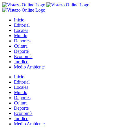
Saltar
al
contenido
Inicio
Editorial
Locales
Mundo
Deportes
Cultura
Deporte
Economía
Jurídico
Medio Ambiente
Inicio
Editorial
Locales
Mundo
Deportes
Cultura
Deporte
Economía
Jurídico
Medio Ambiente