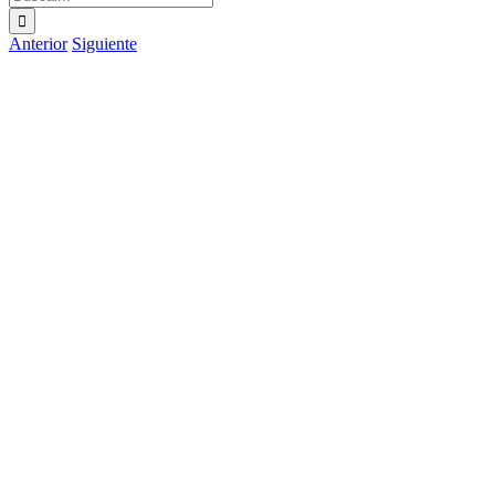
Anterior
Siguiente
Ver
imagen
más
grande