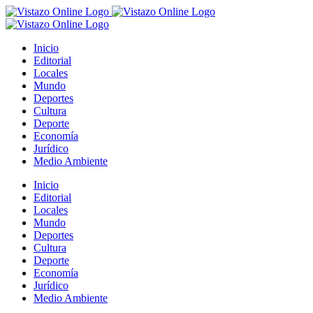
Saltar
al
contenido
Inicio
Editorial
Locales
Mundo
Deportes
Cultura
Deporte
Economía
Jurídico
Medio Ambiente
Inicio
Editorial
Locales
Mundo
Deportes
Cultura
Deporte
Economía
Jurídico
Medio Ambiente