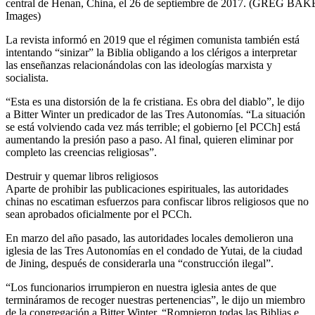
central de Henan, China, el 26 de septiembre de 2017. (GREG BAK
Images)
La revista informó en 2019 que el régimen comunista también está
intentando “sinizar” la Biblia obligando a los clérigos a interpretar
las enseñanzas relacionándolas con las ideologías marxista y
socialista.
“Esta es una distorsión de la fe cristiana. Es obra del diablo”, le dijo
a Bitter Winter un predicador de las Tres Autonomías. “La situación
se está volviendo cada vez más terrible; el gobierno [el PCCh] está
aumentando la presión paso a paso. Al final, quieren eliminar por
completo las creencias religiosas”.
Destruir y quemar libros religiosos
Aparte de prohibir las publicaciones espirituales, las autoridades
chinas no escatiman esfuerzos para confiscar libros religiosos que no
sean aprobados oficialmente por el PCCh.
En marzo del año pasado, las autoridades locales demolieron una
iglesia de las Tres Autonomías en el condado de Yutai, de la ciudad
de Jining, después de considerarla una “construcción ilegal”.
“Los funcionarios irrumpieron en nuestra iglesia antes de que
termináramos de recoger nuestras pertenencias”, le dijo un miembro
de la congregación a Bitter Winter. “Rompieron todas las Biblias e