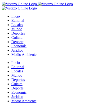
Saltar
al
contenido
Inicio
Editorial
Locales
Mundo
Deportes
Cultura
Deporte
Economía
Jurídico
Medio Ambiente
Inicio
Editorial
Locales
Mundo
Deportes
Cultura
Deporte
Economía
Jurídico
Medio Ambiente